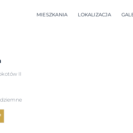
MIESZKANIA
LOKALIZACJA
GAL
a
okotów II
podziemne
²