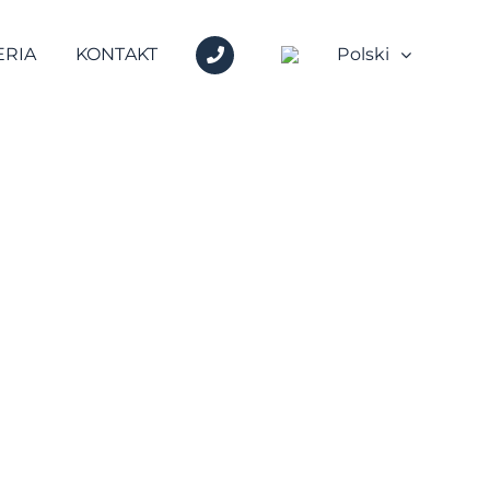
+48
ERIA
KONTAKT
Polski
600
717
717