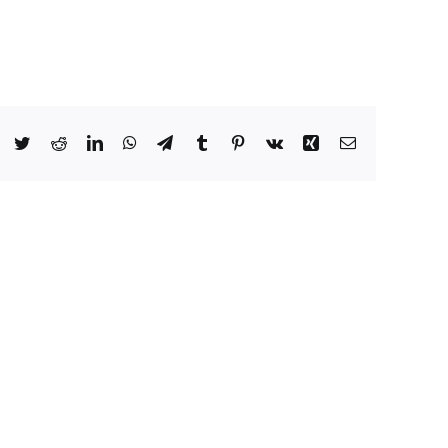
Facebook
Twitter
Reddit
LinkedIn
WhatsApp
Telegram
Tumblr
Pinterest
Vk
Xing
Email