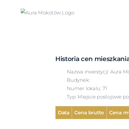
Skip
to
content
Historia cen mieszkani
Nazwa inwestycji: Aura M
Budynek:
Numer lokalu: 71
Typ: Miejsce postojowe 
Data
Cena brutto
Cena m