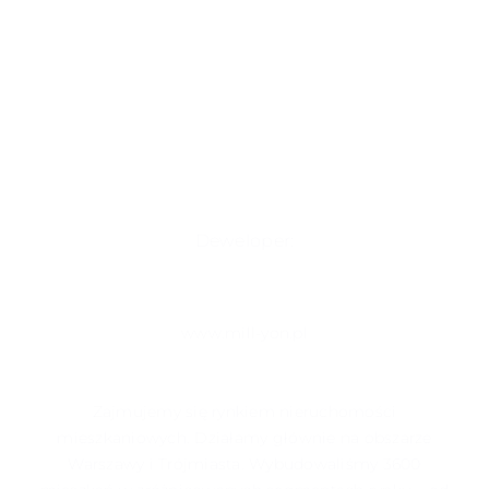
Deweloper:
www.mill-yon.pl
Zajmujemy się rynkiem nieruchomości
mieszkaniowych. Działamy głównie na obszarze
Warszawy i Trójmiasta. Wybudowaliśmy 3600