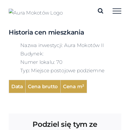
Skip
to
content
Historia cen mieszkania
Nazwa inwestycji: Aura Mokotów II
Budynek:
Numer lokalu: 70
Typ: Miejsce postojowe podziemne
Data
Cena brutto
Cena m²
Podziel się tym ze