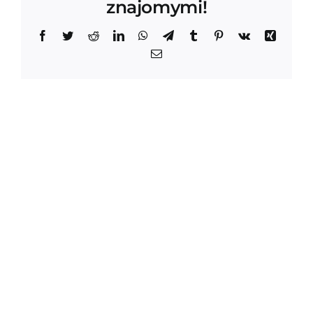
znajomymi!
Facebook
Twitter
Reddit
LinkedIn
WhatsApp
Telegram
Tumblr
Pinterest
Vk
Xing
Email