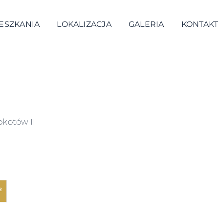
ESZKANIA
LOKALIZACJA
GALERIA
KONTAKT
okotów II
²