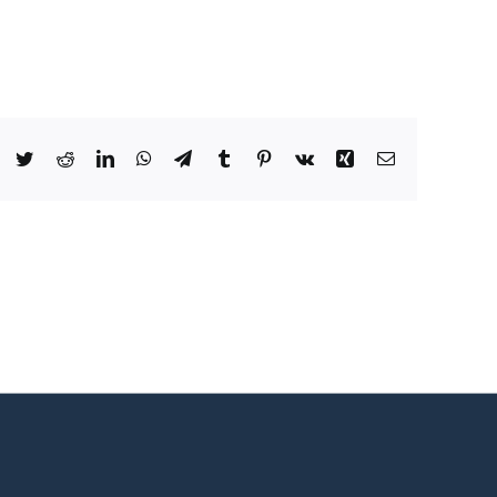
Facebook
Twitter
Reddit
LinkedIn
WhatsApp
Telegram
Tumblr
Pinterest
Vk
Xing
Email