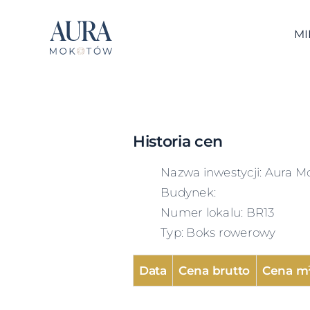
Skip
to
MI
content
Historia cen
Nazwa inwestycji: Aura M
Budynek:
Numer lokalu: BR13
Typ: Boks rowerowy
Data
Cena brutto
Cena m