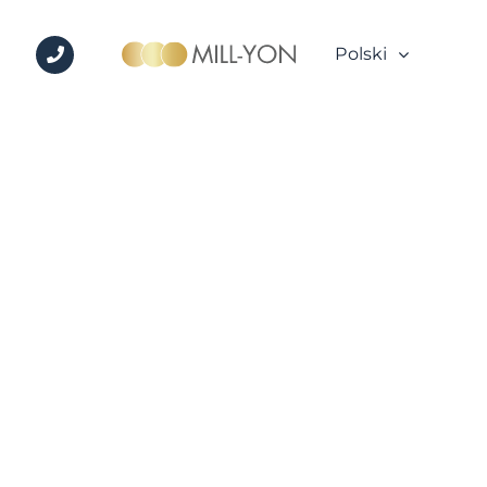
+48
Polski
600
717
717