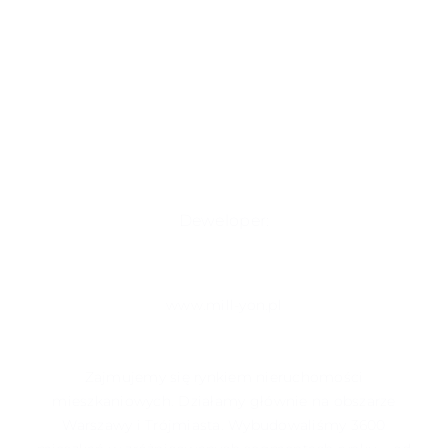
Deweloper:
www.mill-yon.pl
Zajmujemy się rynkiem nieruchomości
mieszkaniowych. Działamy głównie na obszarze
Warszawy i Trójmiasta. Wybudowaliśmy 3600