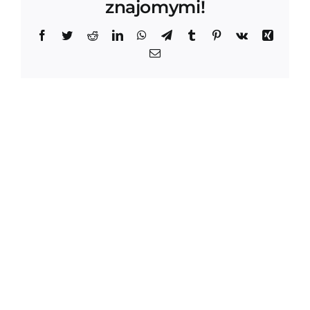
znajomymi!
Facebook
Twitter
Reddit
LinkedIn
WhatsApp
Telegram
Tumblr
Pinterest
Vk
Xing
Email