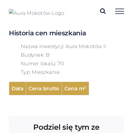
Skip
to
content
Historia cen mieszkania
Nazwa inwestycji: Aura Mokotów II
Budynek: B
Numer lokalu: 70
Typ: Mieszkanie
Data
Cena brutto
Cena m²
Podziel się tym ze