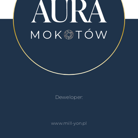
Deweloper:
www.mill-yon.pl