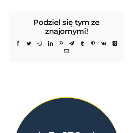
Podziel się tym ze
znajomymi!
Facebook
Twitter
Reddit
LinkedIn
WhatsApp
Telegram
Tumblr
Pinterest
Vk
Xing
Email