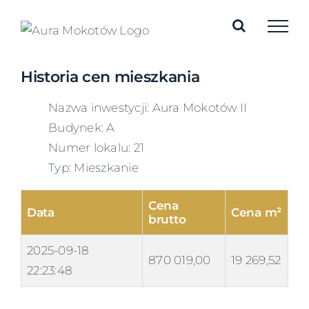
Skip
to
content
Historia cen mieszkania
Nazwa inwestycji: Aura Mokotów II
Budynek: A
Numer lokalu: 21
Typ: Mieszkanie
Cena
Data
Cena m²
brutto
2025-09-18
870 019,00
19 269,52
22:23:48