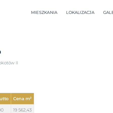
MIESZKANIA
LOKALIZACJA
GAL
a
okotów II
utto
Cena m²
00
19 562,43