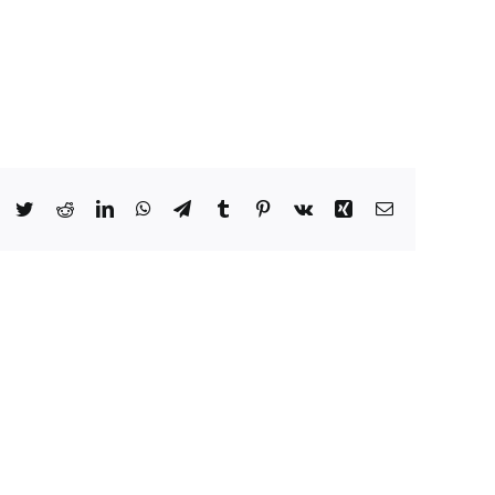
Facebook
Twitter
Reddit
LinkedIn
WhatsApp
Telegram
Tumblr
Pinterest
Vk
Xing
Email