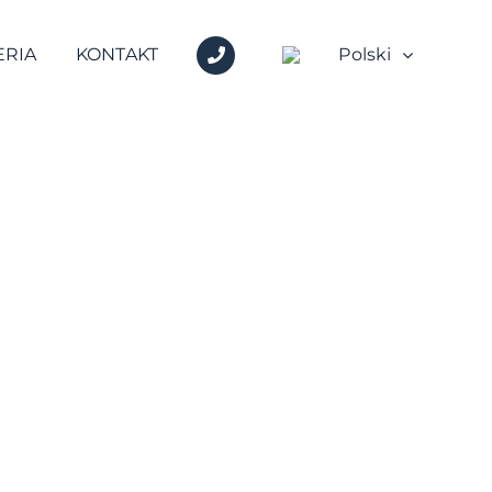
+48
ERIA
KONTAKT
Polski
600
717
717