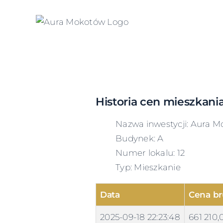
Skip
to
content
Historia cen mieszkani
Nazwa inwestycji: Aura M
Budynek: A
Numer lokalu: 12
Typ: Mieszkanie
Data
Cena br
2025-09-18 22:23:48
661 210,