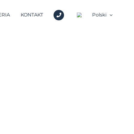
+48
ERIA
KONTAKT
Polski
600
717
717