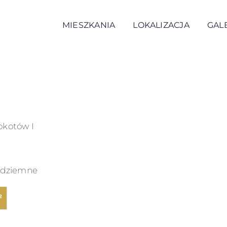
MIESZKANIA
LOKALIZACJA
GAL
okotów I
podziemne
²