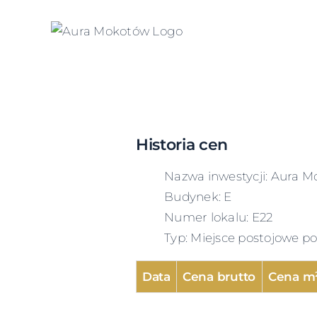
Skip
to
content
Historia cen
Nazwa inwestycji: Aura M
Budynek: E
Numer lokalu: E22
Typ: Miejsce postojowe 
Data
Cena brutto
Cena m