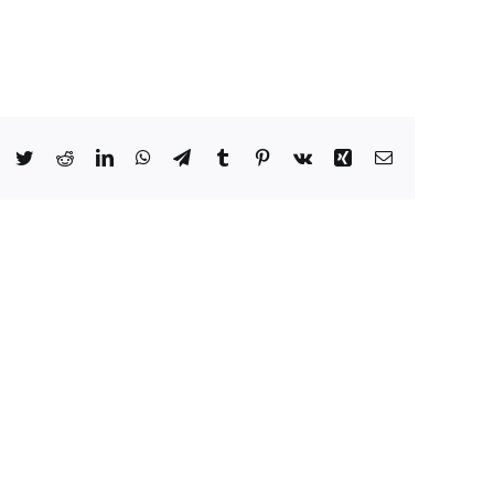
Facebook
Twitter
Reddit
LinkedIn
WhatsApp
Telegram
Tumblr
Pinterest
Vk
Xing
Email