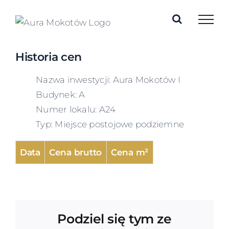
Skip
to
content
Historia cen
Nazwa inwestycji: Aura Mokotów I
Budynek: A
Numer lokalu: A24
Typ: Miejsce postojowe podziemne
Data
Cena brutto
Cena m²
Podziel się tym ze