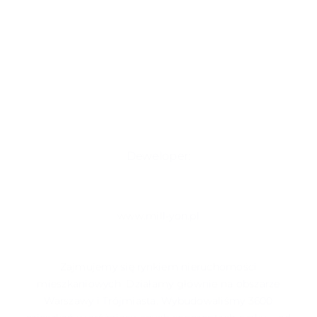
Deweloper:
www.mill-yon.pl
Zajmujemy się rynkiem nieruchomości
mieszkaniowych. Działamy głównie na obszarze
Warszawy i Trójmiasta. Wybudowaliśmy 3600