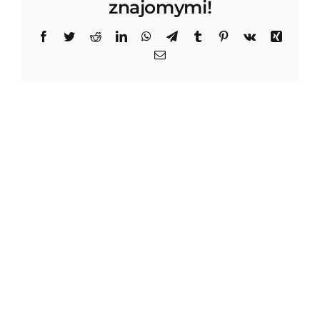
znajomymi!
Facebook
Twitter
Reddit
LinkedIn
WhatsApp
Telegram
Tumblr
Pinterest
Vk
Xing
Email