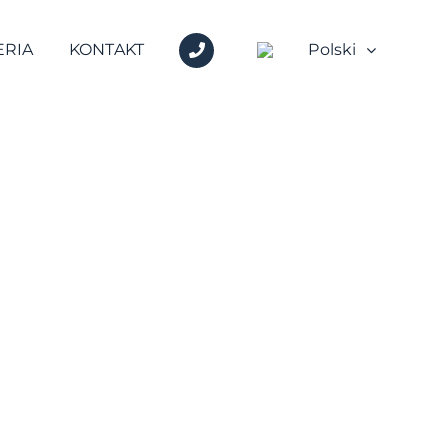
+48
ERIA
KONTAKT
Polski
600
717
717