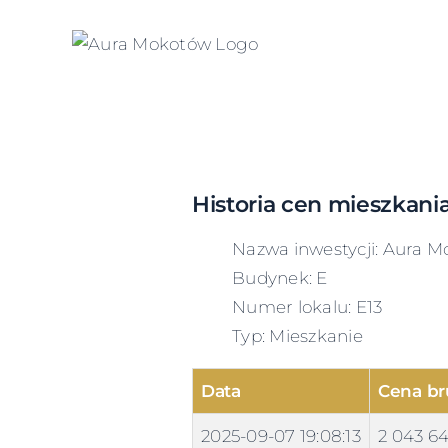
Skip
to
content
Historia cen mieszkani
Nazwa inwestycji: Aura M
Budynek: E
Numer lokalu: E13
Typ: Mieszkanie
Data
Cena br
2025-09-07 19:08:13
2 043 6