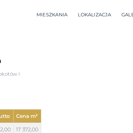
MIESZKANIA
LOKALIZACJA
GAL
a
okotów I
utto
Cena m²
42,00
17 372,00