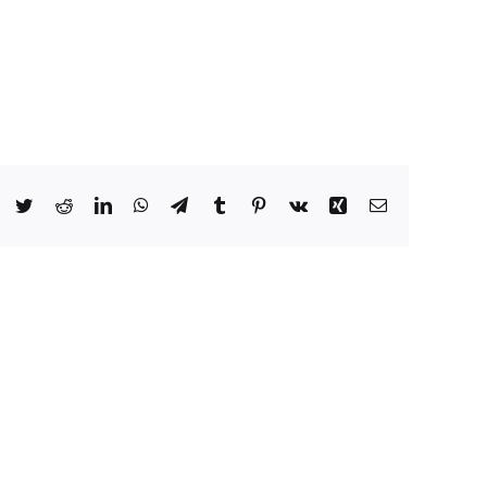
Facebook
Twitter
Reddit
LinkedIn
WhatsApp
Telegram
Tumblr
Pinterest
Vk
Xing
Email