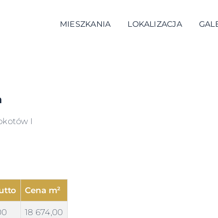
MIESZKANIA
LOKALIZACJA
GAL
a
okotów I
utto
Cena m²
00
18 674,00