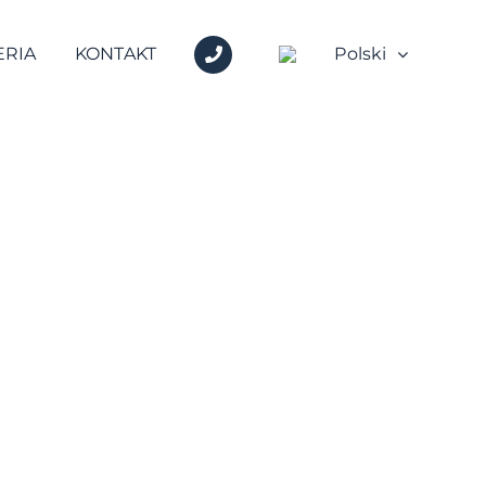
+48
ERIA
KONTAKT
Polski
600
717
717