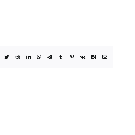
Facebook
Twitter
Reddit
LinkedIn
WhatsApp
Telegram
Tumblr
Pinterest
Vk
Xing
Email