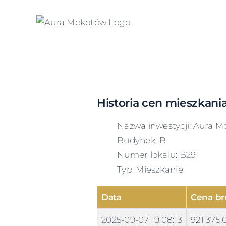
Skip
to
content
Historia cen mieszkani
Nazwa inwestycji: Aura M
Budynek: B
Numer lokalu: B29
Typ: Mieszkanie
Data
Cena br
2025-09-07 19:08:13
921 375,