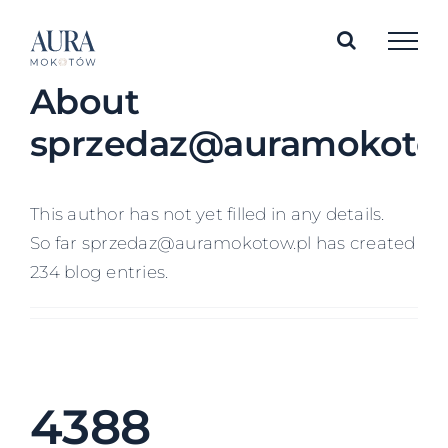
Skip
to
content
About
sprzedaz@auramokotow
This author has not yet filled in any details.
So far sprzedaz@auramokotow.pl has created
234 blog entries.
4388