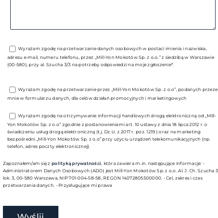
Wyrażam zgodę na przetwarzanie danych osobowych w postaci imienia i nazwiska,
adresu e-mail, numeru telefonu, przez „Mill-Yon Mokotów Sp. z o.o.” z siedzibą w Warszawie
(00-580), przy al. Szucha 3/3 na potrzeby odpowiedzi na moje zgłoszenie*.
Wyrażam zgodę na przetwarzanie przez „Mill-Yon Mokotów Sp. z o.o”, podanych przeze
mnie w formularzu danych, dla celów działań promocyjnych i marketingowych
Wyrażam zgodę na otrzymywanie informacji handlowych drogą elektroniczną od „Mill-
Yon Mokotów Sp. z o.o” zgodnie z postanowieniami art. 10 ustawy z dnia 18 lipca 2012 r. o
świadczeniu usług drogą elektroniczną (t.j. Dz.U. z 2017 r. poz. 1219 ) oraz na marketing
bezpośredni „Mill-Yon Mokotów Sp. z o.o” przy użyciu urządzeń telekomunikacyjnych (np.
telefon, adres poczty elektronicznej).
Zapoznałem/am się z
polityką prywatności
, która zawiera m.in. następujące informacje: -
Administratorem Danych Osobowych (ADO) jest Mill-Yon Mokotów Sp. z o.o. Al. J. Ch. Szucha 
lok. 3, 00-580 Warszawa, NIP 701-004-58-58, REGON 14072805500000. - Cel, zakres i czas
przetwarzania danych. - Przysługujące mi prawa