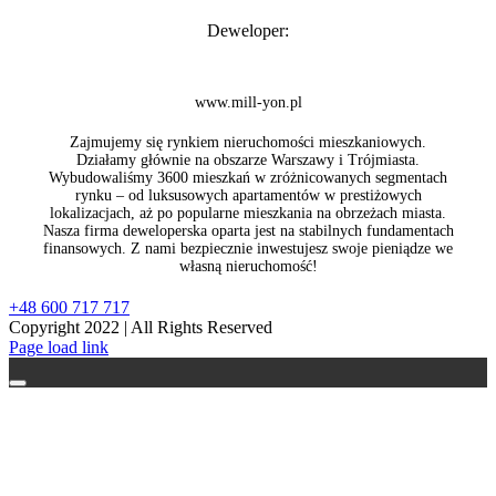
Deweloper:
www.mill-yon.pl
Zajmujemy się rynkiem nieruchomości mieszkaniowych.
Działamy głównie na obszarze Warszawy i Trójmiasta.
Wybudowaliśmy 3600 mieszkań w zróżnicowanych segmentach
rynku – od luksusowych apartamentów w prestiżowych
lokalizacjach, aż po popularne mieszkania na obrzeżach miasta.
Nasza firma deweloperska oparta jest na stabilnych fundamentach
finansowych. Z nami bezpiecznie inwestujesz swoje pieniądze we
własną nieruchomość!
+48 600 717 717
Copyright 2022 | All Rights Reserved
Facebook
Page load link
Go
to
Top