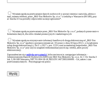
Wyrażam zgodę na przetwarzanie danych osobowych w postaci imienia i nazwiska, adresu e-
mail, numeru telefonu, przez „Mill-Yon Mokotów Sp. z o.o.” z siedzibą w Warszawie (00-580), przy
al. Szucha 3/3 na potrzeby odpowiedzi na moje zgłoszenie*.
Wyrażam zgodę na przetwarzanie przez „Mill-Yon Mokotów Sp. z o.o”, podanych przeze mnie w
formularzu danych, dla celów działań promocyjnych i marketingowych
Wyrażam zgodę na otrzymywanie informacji handlowych drogą elektroniczną od „Mill-Yon
Mokotów Sp. z o.o” zgodnie z postanowieniami art. 10 ustawy z dnia 18 lipca 2012 r. o świadczeniu
usług drogą elektroniczną (t.j. Dz.U. z 2017 r. poz. 1219 ) oraz na marketing bezpośredni „Mill-Yon
Mokotów Sp. z o.o” przy użyciu urządzeń telekomunikacyjnych (np. telefon, adres poczty
elektronicznej).
Zapoznałem/am się z
polityką prywatności
, która zawiera m.in. następujące informacje: -
Administratorem Danych Osobowych (ADO) jest Mill-Yon Mokotów Sp. z o.o. Al. J. Ch. Szucha 3
lok. 3, 00-580 Warszawa, NIP 701-004-58-58, REGON 14072805500000. - Cel, zakres i czas
przetwarzania danych. - Przysługujące mi prawa