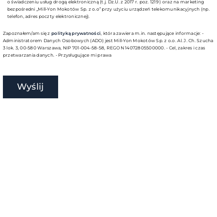
o świadczeniu usług drogą elektroniczną (t.j. Dz.U. z 2017 r. poz. 1219 ) oraz na marketing
bezpośredni „Mill-Yon Mokotów Sp. z o.o” przy użyciu urządzeń telekomunikacyjnych (np.
telefon, adres poczty elektronicznej).
Zapoznałem/am się z
polityką prywatności
, która zawiera m.in. następujące informacje: -
Administratorem Danych Osobowych (ADO) jest Mill-Yon Mokotów Sp. z o.o. Al. J. Ch. Szucha
3 lok. 3, 00-580 Warszawa, NIP 701-004-58-58, REGON 14072805500000. - Cel, zakres i czas
przetwarzania danych. - Przysługujące mi prawa