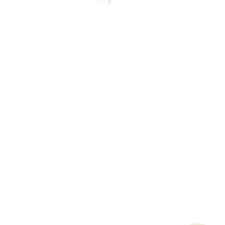
www.mill-yon.pl
Zajmujemy się rynkiem nieruchomości
mieszkaniowych. Działamy głównie na
obszarze Warszawy i Trójmiasta.
Wybudowaliśmy 3600 mieszkań w
zróżnicowanych segmentach rynku – od
luksusowych apartamentów w prestiżowych
lokalizacjach, aż po popularne mieszkania na
obrzeżach miasta.
Nasza firma deweloperska oparta jest na
stabilnych fundamentach finansowych. Z
nami bezpiecznie inwestujesz swoje
pieniądze we własną nieruchomość!