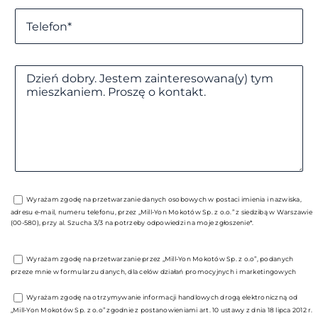
Wyrażam zgodę na przetwarzanie danych osobowych w postaci imienia i nazwiska,
adresu e-mail, numeru telefonu, przez „Mill-Yon Mokotów Sp. z o.o.” z siedzibą w Warszawie
(00-580), przy al. Szucha 3/3 na potrzeby odpowiedzi na moje zgłoszenie*.
Wyrażam zgodę na przetwarzanie przez „Mill-Yon Mokotów Sp. z o.o”, podanych
przeze mnie w formularzu danych, dla celów działań promocyjnych i marketingowych
Wyrażam zgodę na otrzymywanie informacji handlowych drogą elektroniczną od
„Mill-Yon Mokotów Sp. z o.o” zgodnie z postanowieniami art. 10 ustawy z dnia 18 lipca 2012 r.