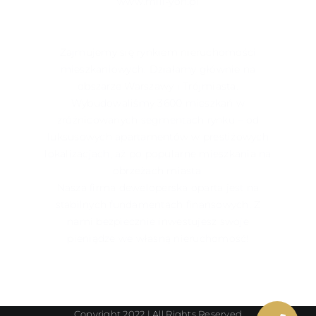
www.mill-yon.pl
Zajmujemy się rynkiem nieruchomości
mieszkaniowych. Działamy głównie na
obszarze Warszawy i Trójmiasta.
Wybudowaliśmy 3600 mieszkań w
zróżnicowanych segmentach rynku – od
luksusowych apartamentów w prestiżowych
lokalizacjach, aż po popularne mieszkania na
obrzeżach miasta.
Nasza firma deweloperska oparta jest na
stabilnych fundamentach finansowych. Z
nami bezpiecznie inwestujesz swoje
pieniądze we własną nieruchomość!
Copyright 2022 | All Rights Reserved