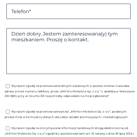
Wyrażam zgodę na przetwarzanie danych osobowych w postaci imienia i nazwiska,
adresu e-mail, numeru telefonu, przez „Mill-Yon Mokotów Sp. z o.o.” z siedzibą w Warszawie
(00-580), przy al. Szucha 3/3 na potrzeby odpowiedzi na moje zgłoszenie*.
Wyrażam zgodę na przetwarzanie przez „Mill-Yon Mokotów Sp. z o.o”, podanych
przeze mnie w formularzu danych, dla celów działań promocyjnych i marketingowych
Wyrażam zgodę na otrzymywanie informacji handlowych drogą elektroniczną od
„Mill-Yon Mokotów Sp. z o.o” zgodnie z postanowieniami art. 10 ustawy z dnia 18 lipca 2012 r.