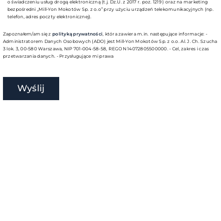
o świadczeniu usług drogą elektroniczną (t.j. Dz.U. z 2017 r. poz. 1219 ) oraz na marketing
bezpośredni „Mill-Yon Mokotów Sp. z o.o” przy użyciu urządzeń telekomunikacyjnych (np.
telefon, adres poczty elektronicznej).
Zapoznałem/am się z
polityką prywatności
, która zawiera m.in. następujące informacje: -
Administratorem Danych Osobowych (ADO) jest Mill-Yon Mokotów Sp. z o.o. Al. J. Ch. Szucha
3 lok. 3, 00-580 Warszawa, NIP 701-004-58-58, REGON 14072805500000. - Cel, zakres i czas
przetwarzania danych. - Przysługujące mi prawa