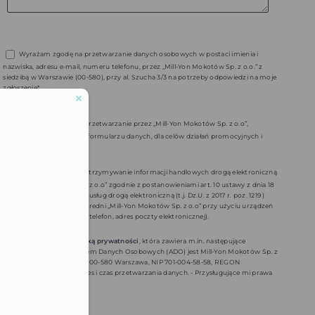
Wyrażam zgodę na przetwarzanie danych osobowych w postaci imienia i
nazwiska, adresu e-mail, numeru telefonu, przez „Mill-Yon Mokotów Sp. z o.o.” z
siedzibą w Warszawie (00-580), przy al. Szucha 3/3 na potrzeby odpowiedzi na moje
zgłoszenie*.
Wyrażam zgodę na przetwarzanie przez „Mill-Yon Mokotów Sp. z o.o”,
podanych przeze mnie w formularzu danych, dla celów działań promocyjnych i
marketingowych
Wyrażam zgodę na otrzymywanie informacji handlowych drogą elektroniczną
od „Mill-Yon Mokotów Sp. z o.o” zgodnie z postanowieniami art. 10 ustawy z dnia 18
lipca 2012 r. o świadczeniu usług drogą elektroniczną (t.j. Dz.U. z 2017 r. poz. 1219 )
oraz na marketing bezpośredni „Mill-Yon Mokotów Sp. z o.o” przy użyciu urządzeń
telekomunikacyjnych (np. telefon, adres poczty elektronicznej).
Zapoznałem/am się z
polityką prywatności
, która zawiera m.in. następujące
informacje: - Administratorem Danych Osobowych (ADO) jest Mill-Yon Mokotów Sp. z
o.o. Al. J. Ch. Szucha 3 lok. 3, 00-580 Warszawa, NIP 701-004-58-58, REGON
14072805500000. - Cel, zakres i czas przetwarzania danych. - Przysługujące mi prawa