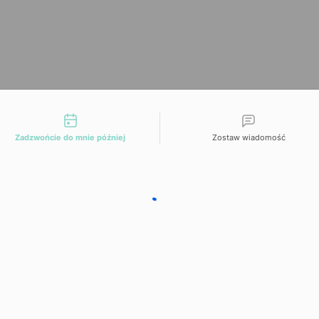
liwości kontaktu
Zadzwońcie do mnie później
Zostaw wiadomość