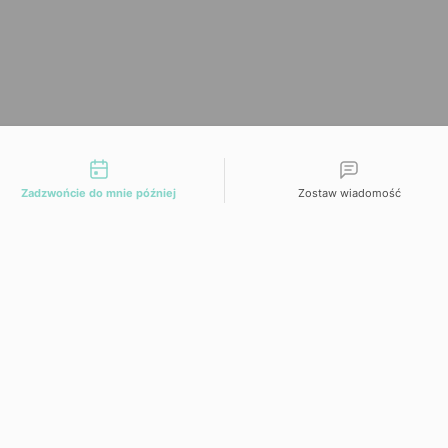
liwości kontaktu
Zadzwońcie do mnie później
Zostaw wiadomość
Date and time slection for sch
Wybierz datę