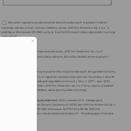
Wyrażam zgodę na przetwarzanie danych osobowych w postaci imienia i
nazwiska, adresu e-mail, numeru telefonu, przez „Mill-Yon Mokotów Sp. z o.o.” z
siedzibą w Warszawie (00-580), przy al. Szucha 3/3 na potrzeby odpowiedzi na moje
zgłoszenie*.
Wyrażam zgodę na przetwarzanie przez „Mill-Yon Mokotów Sp. z o.o”,
podanych przeze mnie w formularzu danych, dla celów działań promocyjnych i
marketingowych
Wyrażam zgodę na otrzymywanie informacji handlowych drogą elektroniczną
od „Mill-Yon Mokotów Sp. z o.o” zgodnie z postanowieniami art. 10 ustawy z dnia 18
lipca 2012 r. o świadczeniu usług drogą elektroniczną (t.j. Dz.U. z 2017 r. poz. 1219 )
oraz na marketing bezpośredni „Mill-Yon Mokotów Sp. z o.o” przy użyciu urządzeń
telekomunikacyjnych (np. telefon, adres poczty elektronicznej).
Zapoznałem/am się z
polityką prywatności
, która zawiera m.in. następujące
informacje: - Administratorem Danych Osobowych (ADO) jest Mill-Yon Mokotów Sp. z
o.o. Al. J. Ch. Szucha 3 lok. 3, 00-580 Warszawa, NIP 701-004-58-58, REGON
eduled call
14072805500000. - Cel, zakres i czas przetwarzania danych. - Przysługujące mi prawa