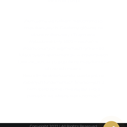
www.mill-yon.pl
Zajmujemy się rynkiem nieruchomości
mieszkaniowych. Działamy głównie na
obszarze Warszawy i Trójmiasta.
Wybudowaliśmy 3600 mieszkań w
zróżnicowanych segmentach rynku – od
luksusowych apartamentów w prestiżowych
lokalizacjach, aż po popularne mieszkania na
obrzeżach miasta.
Nasza firma deweloperska oparta jest na
stabilnych fundamentach finansowych. Z
nami bezpiecznie inwestujesz swoje
pieniądze we własną nieruchomość!
Copyright 2022 | All Rights Reserved