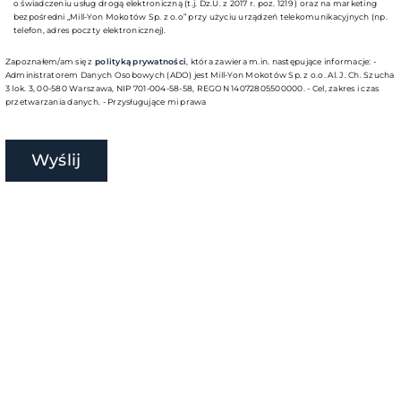
o świadczeniu usług drogą elektroniczną (t.j. Dz.U. z 2017 r. poz. 1219 ) oraz na marketing
bezpośredni „Mill-Yon Mokotów Sp. z o.o” przy użyciu urządzeń telekomunikacyjnych (np.
telefon, adres poczty elektronicznej).
Zapoznałem/am się z
polityką prywatności
, która zawiera m.in. następujące informacje: -
Administratorem Danych Osobowych (ADO) jest Mill-Yon Mokotów Sp. z o.o. Al. J. Ch. Szucha
3 lok. 3, 00-580 Warszawa, NIP 701-004-58-58, REGON 14072805500000. - Cel, zakres i czas
przetwarzania danych. - Przysługujące mi prawa