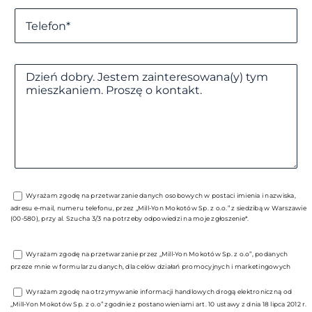
Wyrażam zgodę na przetwarzanie danych osobowych w postaci imienia i nazwiska,
adresu e-mail, numeru telefonu, przez „Mill-Yon Mokotów Sp. z o.o.” z siedzibą w Warszawie
(00-580), przy al. Szucha 3/3 na potrzeby odpowiedzi na moje zgłoszenie*.
Wyrażam zgodę na przetwarzanie przez „Mill-Yon Mokotów Sp. z o.o”, podanych
przeze mnie w formularzu danych, dla celów działań promocyjnych i marketingowych
Wyrażam zgodę na otrzymywanie informacji handlowych drogą elektroniczną od
„Mill-Yon Mokotów Sp. z o.o” zgodnie z postanowieniami art. 10 ustawy z dnia 18 lipca 2012 r.