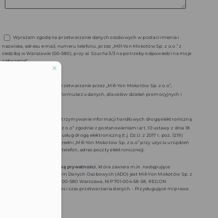
Wyrażam zgodę na przetwarzanie danych osobowych w postaci imienia i
nazwiska, adresu e-mail, numeru telefonu, przez „Mill-Yon Mokotów Sp. z o.o.” z
siedzibą w Warszawie (00-580), przy al. Szucha 3/3 na potrzeby odpowiedzi na moje
zgłoszenie*.
Wyrażam zgodę na przetwarzanie przez „Mill-Yon Mokotów Sp. z o.o”,
podanych przeze mnie w formularzu danych, dla celów działań promocyjnych i
marketingowych
Wyrażam zgodę na otrzymywanie informacji handlowych drogą elektroniczną
od „Mill-Yon Mokotów Sp. z o.o” zgodnie z postanowieniami art. 10 ustawy z dnia 18
lipca 2012 r. o świadczeniu usług drogą elektroniczną (t.j. Dz.U. z 2017 r. poz. 1219 )
oraz na marketing bezpośredni „Mill-Yon Mokotów Sp. z o.o” przy użyciu urządzeń
telekomunikacyjnych (np. telefon, adres poczty elektronicznej).
Zapoznałem/am się z
polityką prywatności
, która zawiera m.in. następujące
informacje: - Administratorem Danych Osobowych (ADO) jest Mill-Yon Mokotów Sp. z
o.o. Al. J. Ch. Szucha 3 lok. 3, 00-580 Warszawa, NIP 701-004-58-58, REGON
eduled call
14072805500000. - Cel, zakres i czas przetwarzania danych. - Przysługujące mi prawa