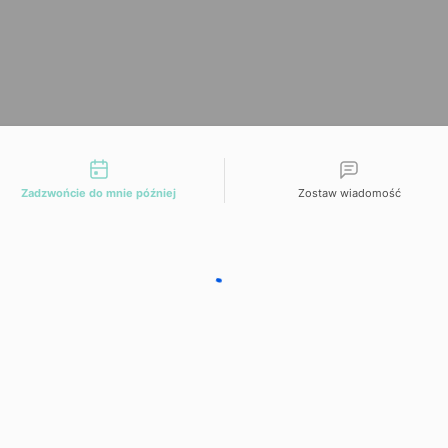
liwości kontaktu
Zadzwońcie do mnie później
Zostaw wiadomość
Date and time slection for sch
Wybierz datę