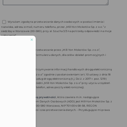
Wyrażam zgodę na przetwarzanie danych osobowych w postaci imienia i
nazwiska, adresu e-mail, numeru telefonu, przez „Mill-Yon Mokotów Sp. z o.o.” z
siedzibą w Warszawie (00-580), przy al. Szucha 3/3 na potrzeby odpowiedzi na moje
zgłoszenie*.
Wyrażam zgodę na przetwarzanie przez „Mill-Yon Mokotów Sp. z o.o”,
podanych przeze mnie w formularzu danych, dla celów działań promocyjnych i
marketingowych
Wyrażam zgodę na otrzymywanie informacji handlowych drogą elektroniczną
od „Mill-Yon Mokotów Sp. z o.o” zgodnie z postanowieniami art. 10 ustawy z dnia 18
lipca 2012 r. o świadczeniu usług drogą elektroniczną (t.j. Dz.U. z 2017 r. poz. 1219 )
oraz na marketing bezpośredni „Mill-Yon Mokotów Sp. z o.o” przy użyciu urządzeń
telekomunikacyjnych (np. telefon, adres poczty elektronicznej).
Zapoznałem/am się z
polityką prywatności
, która zawiera m.in. następujące
informacje: - Administratorem Danych Osobowych (ADO) jest Mill-Yon Mokotów Sp. z
lefonu w formacie E164
o.o. Al. J. Ch. Szucha 3 lok. 3, 00-580 Warszawa, NIP 701-004-58-58, REGON
14072805500000. - Cel, zakres i czas przetwarzania danych. - Przysługujące mi prawa