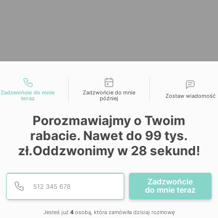
liwości kontaktu
Zadzwońcie do mnie
Zadzwońcie do mnie
Zostaw wiadomość
teraz
później
Porozmawiajmy o Twoim
rabacie. Nawet do 99 tys.
zł.Oddzwonimy w 28 sekund!
Podaj poprawny numer te
Numer telefonu
Zadzwońcie
do mnie teraz
Jesteś już
4
osobą, która zamówiła dzisiaj rozmowę