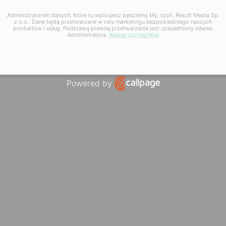
Administratorem danych, które tu wpisujesz będziemy My, czyli: Result Media Sp.
z o.o.. Dane będą przetwarzane w celu marketingu bezpośredniego naszych
produktów i usług. Podstawą prawną przetwarzania jest uzasadniony interes
Administratora.
Więcej szczegółów
Powered by
Open link in new window