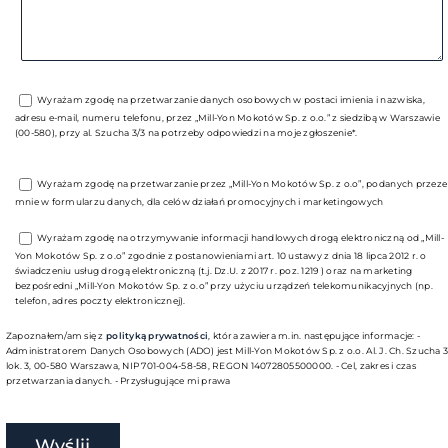
Wyrażam zgodę na przetwarzanie danych osobowych w postaci imienia i nazwiska,
adresu e-mail, numeru telefonu, przez „Mill-Yon Mokotów Sp. z o.o.” z siedzibą w Warszawie
(00-580), przy al. Szucha 3/3 na potrzeby odpowiedzi na moje zgłoszenie*.
Wyrażam zgodę na przetwarzanie przez „Mill-Yon Mokotów Sp. z o.o”, podanych przeze
mnie w formularzu danych, dla celów działań promocyjnych i marketingowych
Wyrażam zgodę na otrzymywanie informacji handlowych drogą elektroniczną od „Mill-
Yon Mokotów Sp. z o.o” zgodnie z postanowieniami art. 10 ustawy z dnia 18 lipca 2012 r. o
świadczeniu usług drogą elektroniczną (t.j. Dz.U. z 2017 r. poz. 1219 ) oraz na marketing
bezpośredni „Mill-Yon Mokotów Sp. z o.o” przy użyciu urządzeń telekomunikacyjnych (np.
telefon, adres poczty elektronicznej).
Zapoznałem/am się z
polityką prywatności
, która zawiera m.in. następujące informacje: -
Administratorem Danych Osobowych (ADO) jest Mill-Yon Mokotów Sp. z o.o. Al. J. Ch. Szucha 
lok. 3, 00-580 Warszawa, NIP 701-004-58-58, REGON 14072805500000. - Cel, zakres i czas
przetwarzania danych. - Przysługujące mi prawa