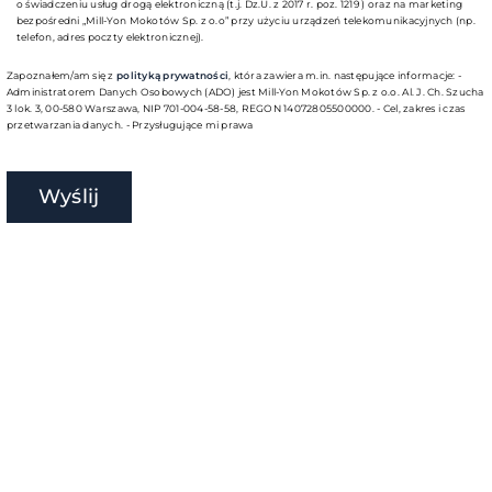
o świadczeniu usług drogą elektroniczną (t.j. Dz.U. z 2017 r. poz. 1219 ) oraz na marketing
bezpośredni „Mill-Yon Mokotów Sp. z o.o” przy użyciu urządzeń telekomunikacyjnych (np.
telefon, adres poczty elektronicznej).
Zapoznałem/am się z
polityką prywatności
, która zawiera m.in. następujące informacje: -
Administratorem Danych Osobowych (ADO) jest Mill-Yon Mokotów Sp. z o.o. Al. J. Ch. Szucha
3 lok. 3, 00-580 Warszawa, NIP 701-004-58-58, REGON 14072805500000. - Cel, zakres i czas
przetwarzania danych. - Przysługujące mi prawa