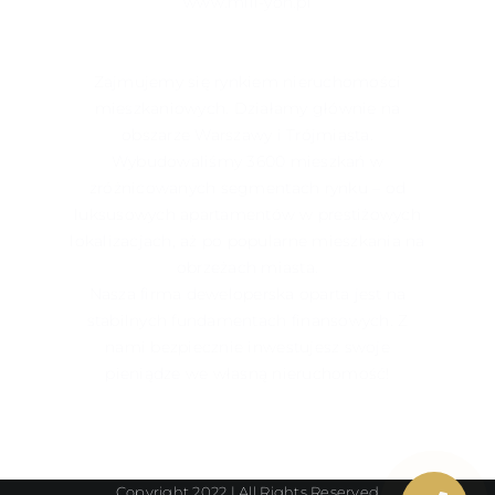
www.mill-yon.pl
Zajmujemy się rynkiem nieruchomości
mieszkaniowych. Działamy głównie na
obszarze Warszawy i Trójmiasta.
Wybudowaliśmy 3600 mieszkań w
zróżnicowanych segmentach rynku – od
luksusowych apartamentów w prestiżowych
lokalizacjach, aż po popularne mieszkania na
obrzeżach miasta.
Nasza firma deweloperska oparta jest na
stabilnych fundamentach finansowych. Z
nami bezpiecznie inwestujesz swoje
pieniądze we własną nieruchomość!
Copyright 2022 | All Rights Reserved