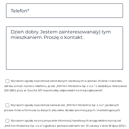
Wyrażam zgodę na przetwarzanie danych osobowych w postaci imienia i nazwiska,
adresu e-mail, numeru telefonu, przez „Mill-Yon Mokotów Sp. z o.o.” z siedzibą w Warszawie
(00-580), przy al. Szucha 3/3 na potrzeby odpowiedzi na moje zgłoszenie*.
Wyrażam zgodę na przetwarzanie przez „Mill-Yon Mokotów Sp. z o.o”, podanych
przeze mnie w formularzu danych, dla celów działań promocyjnych i marketingowych
Wyrażam zgodę na otrzymywanie informacji handlowych drogą elektroniczną od
„Mill-Yon Mokotów Sp. z o.o” zgodnie z postanowieniami art. 10 ustawy z dnia 18 lipca 2012 r.