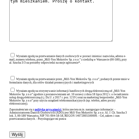
Wyrażam zgodę na przetwarzanie danych osobowych w postaci imienia i nazwiska, adresu e-
mail, numeru telefonu, przez „Mill-Yon Mokotów Sp. z o.o.” z siedzibą w Warszawie (00-580), przy
al. Szucha 3/3 na potrzeby odpowiedzi na moje zgłoszenie*.
Wyrażam zgodę na przetwarzanie przez „Mill-Yon Mokotów Sp. z o.o”, podanych przeze mnie w
formularzu danych, dla celów działań promocyjnych i marketingowych
Wyrażam zgodę na otrzymywanie informacji handlowych drogą elektroniczną od „Mill-Yon
Mokotów Sp. z o.o” zgodnie z postanowieniami art. 10 ustawy z dnia 18 lipca 2012 r. o świadczeniu
usług drogą elektroniczną (t.j. Dz.U. z 2017 r. poz. 1219 ) oraz na marketing bezpośredni „Mill-Yon
Mokotów Sp. z o.o” przy użyciu urządzeń telekomunikacyjnych (np. telefon, adres poczty
elektronicznej).
Zapoznałem/am się z
polityką prywatności
, która zawiera m.in. następujące informacje: -
Administratorem Danych Osobowych (ADO) jest Mill-Yon Mokotów Sp. z o.o. Al. J. Ch. Szucha 3
lok. 3, 00-580 Warszawa, NIP 701-004-58-58, REGON 14072805500000. - Cel, zakres i czas
przetwarzania danych. - Przysługujące mi prawa