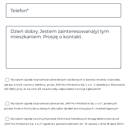
Wyrażam zgodę na przetwarzanie danych osobowych w postaci imienia i nazwiska,
adresu e-mail, numeru telefonu, przez „Mill-Yon Mokotów Sp. z o.o.” z siedzibą w Warszawie
(00-580), przy al. Szucha 3/3 na potrzeby odpowiedzi na moje zgłoszenie*.
Wyrażam zgodę na przetwarzanie przez „Mill-Yon Mokotów Sp. z o.o”, podanych
przeze mnie w formularzu danych, dla celów działań promocyjnych i marketingowych
Wyrażam zgodę na otrzymywanie informacji handlowych drogą elektroniczną od
„Mill-Yon Mokotów Sp. z o.o” zgodnie z postanowieniami art. 10 ustawy z dnia 18 lipca 2012 r.