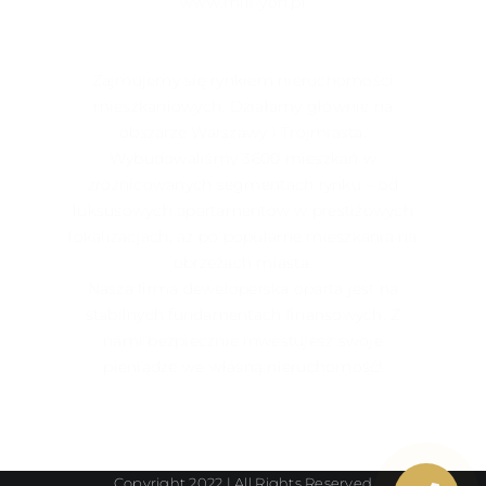
www.mill-yon.pl
Zajmujemy się rynkiem nieruchomości
mieszkaniowych. Działamy głównie na
obszarze Warszawy i Trójmiasta.
Wybudowaliśmy 3600 mieszkań w
zróżnicowanych segmentach rynku – od
luksusowych apartamentów w prestiżowych
lokalizacjach, aż po popularne mieszkania na
obrzeżach miasta.
Nasza firma deweloperska oparta jest na
stabilnych fundamentach finansowych. Z
nami bezpiecznie inwestujesz swoje
pieniądze we własną nieruchomość!
Copyright 2022 | All Rights Reserved