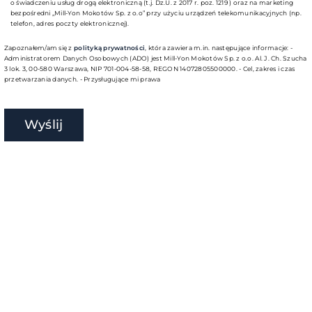
o świadczeniu usług drogą elektroniczną (t.j. Dz.U. z 2017 r. poz. 1219 ) oraz na marketing
bezpośredni „Mill-Yon Mokotów Sp. z o.o” przy użyciu urządzeń telekomunikacyjnych (np.
telefon, adres poczty elektronicznej).
Zapoznałem/am się z
polityką prywatności
, która zawiera m.in. następujące informacje: -
Administratorem Danych Osobowych (ADO) jest Mill-Yon Mokotów Sp. z o.o. Al. J. Ch. Szucha
3 lok. 3, 00-580 Warszawa, NIP 701-004-58-58, REGON 14072805500000. - Cel, zakres i czas
przetwarzania danych. - Przysługujące mi prawa