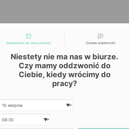
liwości kontaktu
Zadzwońcie do mnie później
Zostaw wiadomość
Niestety nie ma nas w biurze.
Czy mamy oddzwonić do
Ciebie, kiedy wrócimy do
pracy?
Date and time slection for sch
Wybierz datę
Wybierz godzinę